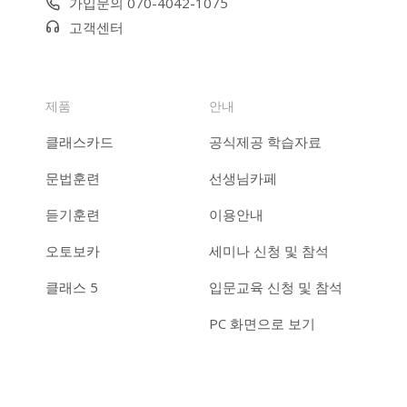
가입문의 070-4042-1075
고객센터
제품
안내
클래스카드
공식제공 학습자료
문법훈련
선생님카페
듣기훈련
이용안내
오토보카
세미나 신청 및 참석
클래스 5
입문교육 신청 및 참석
PC 화면으로 보기